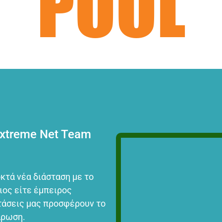
POOL
xtreme Net Team
οκτά νέα διάσταση με το
ιος είτε έμπειρος
στάσεις μας προσφέρουν το
άρωση.