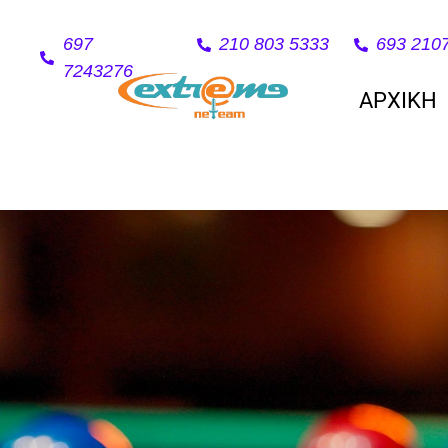
697
210 803 5333
693 210
7243276
ΑΡΧΙΚΗ